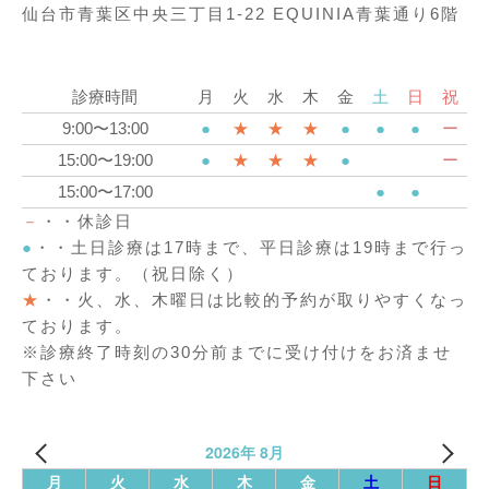
仙台市青葉区中央三丁目1-22 EQUINIA青葉通り6階
診療時間
月
火
水
木
金
土
日
祝
9:00〜13:00
●
★
★
★
●
●
●
ー
15:00〜19:00
●
★
★
★
●
ー
15:00〜17:00
●
●
－
・・休診日
●
・・土日診療は17時まで、平日診療は19時まで行っ
ております。（祝日除く）
★
・・火、水、木曜日は比較的予約が取りやすくなっ
ております。
※診療終了時刻の30分前までに受け付けをお済ませ
下さい
2026年 8月
月
火
水
木
金
土
日