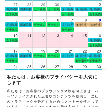
27
28
29
30
31
1
2
堀川院長
堀川院長
五十嵐先生
五十嵐先生
堀川院長
堀川院長
堀川院長
五十嵐先生
五十嵐先生
五十嵐先生
3
4
5
6
7
8
9
堀川院長
堀川院長
五十嵐先生
五十嵐先生
堀川院長
打越先生
打越先生
五十嵐先生
五十嵐先生
10
11
12
13
14
15
16
五十嵐先生
堀川院長
五十嵐先生
17
18
19
20
21
22
23
堀川院長
堀川院長
五十嵐先生
五十嵐先生
堀川院長
堀川院長
堀川院長
五十嵐先生
五十嵐先生
五十嵐先生
24
25
26
27
28
29
30
堀川院長
堀川院長
堀川院長
五十嵐先生
堀川院長
堀川院長
堀川院長
五十嵐先生
五十嵐先生
五十嵐先生
五十嵐先生
私たちは、お客様のプライバシーを大切に
31
1
2
3
4
5
6
します
堀川院長
堀川院長
五十嵐先生
五十嵐先生
堀川院長
堀川院長
堀川院長
私たちは、お客様のブラウジング体験を向上させ、パ
五十嵐先生
五十嵐先生
五十嵐先生
五十嵐先生
ーソナライズされた広告やコンテンツを提供し、当社
休診日
のトラフィックを分析するためにクッキーを使用して
います。「すべてのクッキーを受け入れる」をクリッ