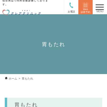
仙台周辺で内科全般診療しておりま
す。
Web
お電話
診察予約
胃もたれ
ホーム
胃もたれ
胃もたれ