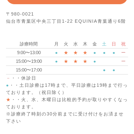
〒980-0021
仙台市青葉区中央三丁目1-22 EQUINIA青葉通り6階
診療時間
月
火
水
木
金
土
日
祝
9:00〜13:00
●
★
★
★
●
●
●
ー
15:00〜19:00
●
★
★
★
●
ー
15:00〜17:00
●
●
－
・・休診日
●
・・土日診療は17時まで、平日診療は19時まで行っ
ております。（祝日除く）
★
・・火、水、木曜日は比較的予約が取りやすくなっ
ております。
※診療終了時刻の30分前までに受け付けをお済ませ
下さい