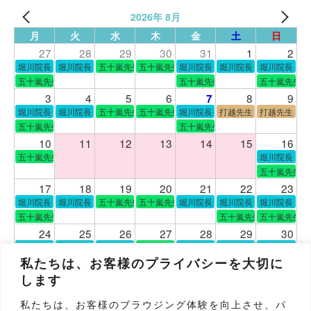
2026年 8月
月
火
水
木
金
土
日
27
28
29
30
31
1
2
堀川院長
堀川院長
五十嵐先生
五十嵐先生
堀川院長
堀川院長
堀川院長
五十嵐先生
五十嵐先生
五十嵐先生
3
4
5
6
8
9
7
堀川院長
堀川院長
五十嵐先生
五十嵐先生
堀川院長
打越先生
打越先生
五十嵐先生
五十嵐先生
10
11
12
13
14
15
16
五十嵐先生
堀川院長
五十嵐先生
17
18
19
20
21
22
23
堀川院長
堀川院長
五十嵐先生
五十嵐先生
堀川院長
堀川院長
堀川院長
五十嵐先生
五十嵐先生
五十嵐先生
24
25
26
27
28
29
30
堀川院長
堀川院長
堀川院長
五十嵐先生
堀川院長
堀川院長
堀川院長
五十嵐先生
五十嵐先生
五十嵐先生
五十嵐先生
私たちは、お客様のプライバシーを大切に
31
1
2
3
4
5
6
します
堀川院長
堀川院長
五十嵐先生
五十嵐先生
堀川院長
堀川院長
堀川院長
私たちは、お客様のブラウジング体験を向上させ、パ
五十嵐先生
五十嵐先生
五十嵐先生
五十嵐先生