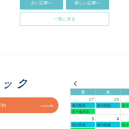
古い記事へ
新しい記事へ
一覧に戻る
月
火
27
28
予約
堀川院長
堀川院長
五十
五十嵐先生
3
4
堀川院長
堀川院長
五十