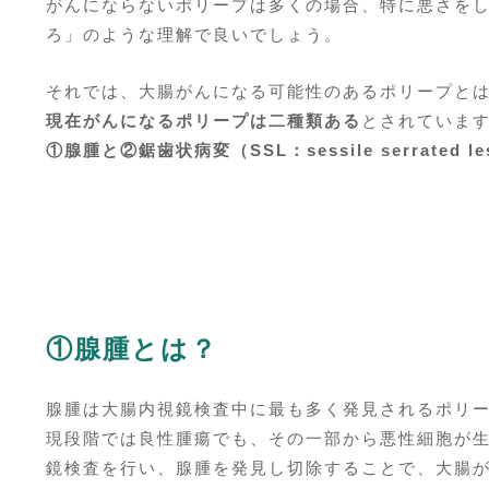
がんにならないポリープは多くの場合、特に悪さを
ろ」のような理解で良いでしょう。
それでは、大腸がんになる可能性のあるポリープと
現在がんになるポリープは二種類ある
とされていま
①腺腫と②鋸歯状病変（SSL：sessile serrated les
①腺腫とは？
腺腫は大腸内視鏡検査中に最も多く発見されるポリ
現段階では良性腫瘍でも、その一部から悪性細胞が
鏡検査を行い、腺腫を発見し切除することで、大腸