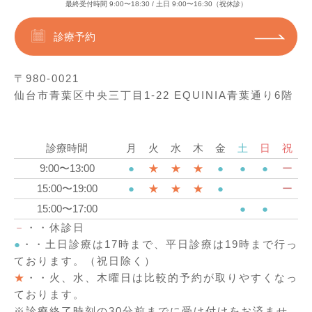
最終受付時間 9:00〜18:30 / 土日 9:00〜16:30（祝休診）
診療予約
〒980-0021
仙台市青葉区中央三丁目1-22 EQUINIA青葉通り6階
診療時間
月
火
水
木
金
土
日
祝
9:00〜13:00
●
★
★
★
●
●
●
ー
15:00〜19:00
●
★
★
★
●
ー
15:00〜17:00
●
●
－
・・休診日
●
・・土日診療は17時まで、平日診療は19時まで行っ
ております。（祝日除く）
★
・・火、水、木曜日は比較的予約が取りやすくなっ
ております。
※診療終了時刻の30分前までに受け付けをお済ませ