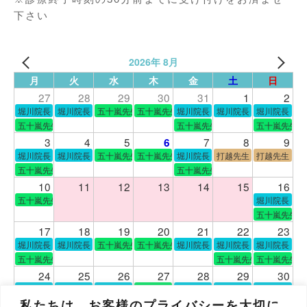
下さい
2026年 8月
月
火
水
木
金
土
日
27
28
29
30
31
1
2
堀川院長
堀川院長
五十嵐先生
五十嵐先生
堀川院長
堀川院長
堀川院長
五十嵐先生
五十嵐先生
五十嵐先生
3
4
5
7
8
9
6
堀川院長
堀川院長
五十嵐先生
五十嵐先生
堀川院長
打越先生
打越先生
五十嵐先生
五十嵐先生
10
11
12
13
14
15
16
五十嵐先生
堀川院長
五十嵐先生
17
18
19
20
21
22
23
堀川院長
堀川院長
五十嵐先生
五十嵐先生
堀川院長
堀川院長
堀川院長
五十嵐先生
五十嵐先生
五十嵐先生
24
25
26
27
28
29
30
堀川院長
堀川院長
堀川院長
五十嵐先生
堀川院長
堀川院長
堀川院長
五十嵐先生
五十嵐先生
五十嵐先生
五十嵐先生
私たちは、お客様のプライバシーを大切に